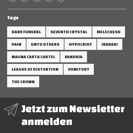
Tags
DARK FUNERAL
SEVENTH CRYSTAL
MELECHESH
PAIN
UNTO OTHERS
HYPOCRISY
IBARAKI
MAGNA CARTA CARTEL
XANDRIA
LEAGUE OF DISTORTION
VOMITORY
THE CROWN
Jetzt zum Newsletter
anmelden