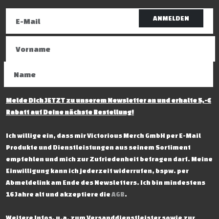
ANMELDEN
Melde Dich JETZT zu unserem Newsletter an und erhalte 5,-€
Rabatt auf Deine nächste Bestellung!
Ich willige ein, dass mir Victorious Merch GmbH per E-Mail
Produkte und Dienstleistungen aus seinem Sortiment
empfehlen und mich zur Zufriedenheit befragen darf. Meine
Einwilligung kann ich jederzeit widerrufen, bspw. per
Abmeldelink am Ende des Newsletters. Ich bin mindestens
16 Jahre alt und akzeptiere die
AGB
.
Weitere Infos, u.a. zum Versanddienstleister sowie zur