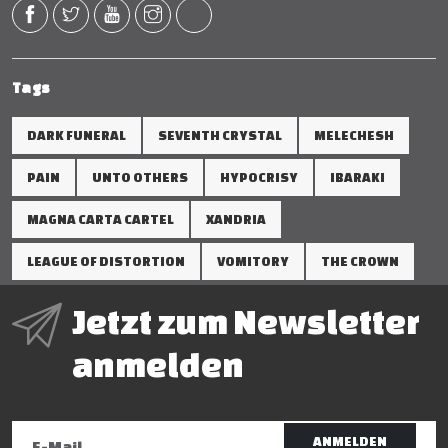
Tags
DARK FUNERAL
SEVENTH CRYSTAL
MELECHESH
PAIN
UNTO OTHERS
HYPOCRISY
IBARAKI
MAGNA CARTA CARTEL
XANDRIA
LEAGUE OF DISTORTION
VOMITORY
THE CROWN
Jetzt zum Newsletter
anmelden
ANMELDEN