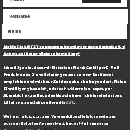
Melde Dich JETZT zu unserem Newsletter an und erhalte 5,-€
Rabatt auf Deine nächste Bestellung!
Ich willige ein, dass mir Victorious Merch GmbH per E-Mail
Produkte und Dienstleistungen aus seinem Sortiment
empfehlen und mich zur Zufriedenheit befragen darf. Meine
Einwilligung kann ich jederzeit widerrufen, bspw. per
Abmeldelink am Ende des Newsletters. Ich bin mindestens
16 Jahre alt und akzeptiere die
AGB
.
Weitere Infos, u.a. zum Versanddienstleister sowie zur
personalisierten Auswertung, findest du in unseren