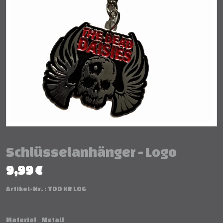
Schlüsselanhänger - Logo
9,99 €
Artikel-Nr. :
TDD KR LOG
Material
Metall