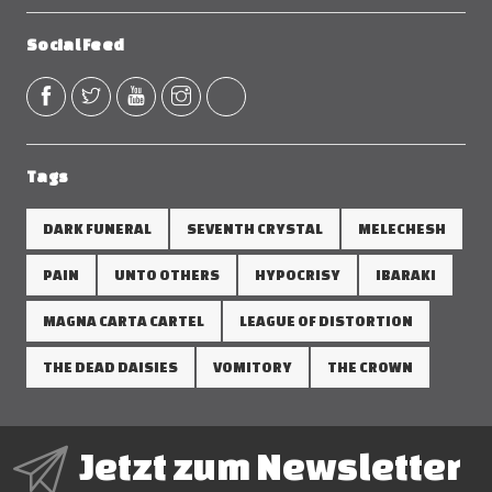
Social Feed
Tags
DARK FUNERAL
SEVENTH CRYSTAL
MELECHESH
PAIN
UNTO OTHERS
HYPOCRISY
IBARAKI
MAGNA CARTA CARTEL
LEAGUE OF DISTORTION
THE DEAD DAISIES
VOMITORY
THE CROWN
Jetzt zum Newsletter