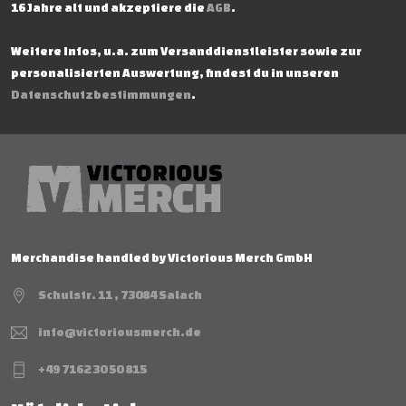
16 Jahre alt und akzeptiere die
AGB
.
Weitere Infos, u.a. zum Versanddienstleister sowie zur
personalisierten Auswertung, findest du in unseren
Datenschutzbestimmungen
.
Merchandise handled by Victorious Merch GmbH
Schulstr. 11 , 73084 Salach
info@victoriousmerch.de
+49 7162 30 50 815