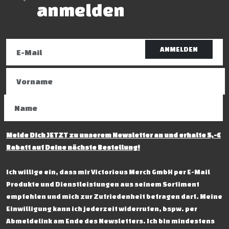
anmelden
ANMELDEN
Melde Dich JETZT zu unserem Newsletter an und erhalte 5,-€
Rabatt auf Deine nächste Bestellung!
Ich willige ein, dass mir Victorious Merch GmbH per E-Mail
Produkte und Dienstleistungen aus seinem Sortiment
empfehlen und mich zur Zufriedenheit befragen darf. Meine
Einwilligung kann ich jederzeit widerrufen, bspw. per
Abmeldelink am Ende des Newsletters. Ich bin mindestens