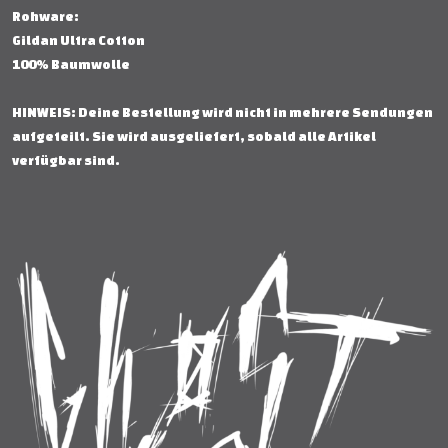
Rohware:
Gildan Ultra Cotton
100% Baumwolle
HINWEIS: Deine Bestellung wird nicht in mehrere Sendungen
aufgeteilt. Sie wird ausgeliefert, sobald alle Artikel
verfügbar sind.