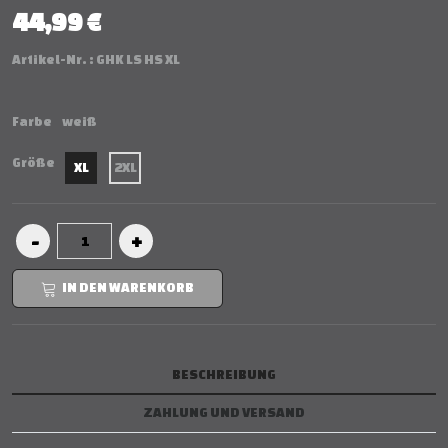
44,99 €
Artikel-Nr. :
GHK LS HS XL
Farbe
weiß
Größe
XL
2XL
IN DEN WARENKORB
BESCHREIBUNG
ZAHLUNG UND VERSAND