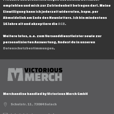
empfehlen und mich zur Zufriedenheit befragen darf. Meine
Einwilligung kann ich jederzeit widerrufen, bspw. per
Abmeldelink am Ende des Newsletters. Ich bin mindestens
16 Jahre alt und akzeptiere die
AGB
.
Weitere Infos, u.a. zum Versanddienstleister sowie zur
personalisierten Auswertung, findest du in unseren
Datenschutzbestimmungen
.
Merchandise handled by Victorious Merch GmbH
Schulstr. 11 , 73084 Salach