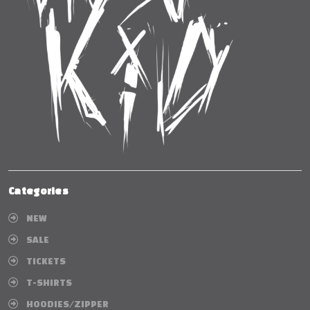
Categories
NEW
SALE
TICKETS
T-SHIRTS
HOODIES/ZIPPER