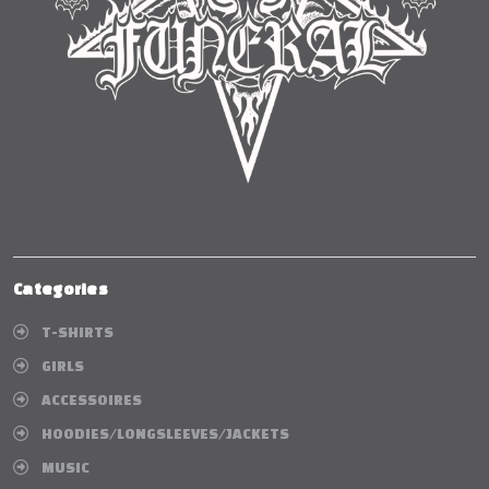
Categories
T-SHIRTS
GIRLS
ACCESSOIRES
HOODIES/LONGSLEEVES/JACKETS
MUSIC