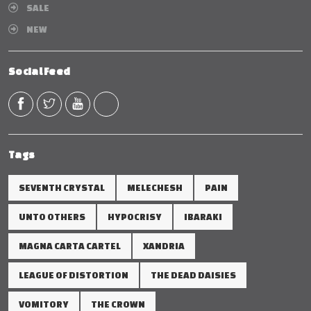
SALE
NEW
Social Feed
Tags
SEVENTH CRYSTAL
MELECHESH
PAIN
UNTO OTHERS
HYPOCRISY
IBARAKI
MAGNA CARTA CARTEL
XANDRIA
LEAGUE OF DISTORTION
THE DEAD DAISIES
VOMITORY
THE CROWN