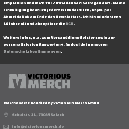
empfehlen und mich zur Zufriedenheit befragen darf. Meine
Einwilligung kann ich jederzeit widerrufen, bspw. per
Abmeldelink am Ende des Newsletters. Ich bin mindestens
16 Jahre alt und akzeptiere die
AGB
.
Weitere Infos, u.a. zum Versanddienstleister sowie zur
personalisierten Auswertung, findest du in unseren
Datenschutzbestimmungen
.
Merchandise handled by Victorious Merch GmbH
Schulstr. 11 , 73084 Salach
info@victoriousmerch.de