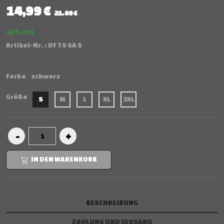
14,99 €
21.99 €
32 % Off
Artikel-Nr. :
DF TS SA S
Farbe
schwarz
Größe
S
M
L
XL
3XL
IN DEN WARENKORB
BESCHREIBUNG
ZAHLUNG UND VERSAND