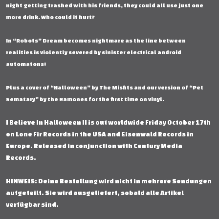
night getting trashed with his friends, they could all use just one
more drink. Who could it hurt?
In “Robots” Dream becomes nightmare as the line between
realities is violently severed by sinister electrical android
automatons!
Plus a cover of “Halloween” by The Misfits and our version of “Pet
Sematary” by the Ramones for the first time on vinyl.
I Believe In Halloween II is out worldwide Friday October 17th
on Lone Fir Records in the USA and Eisenwald Records in
Europe. Released in conjunction with Century Media
Records.
HINWEIS: Deine Bestellung wird nicht in mehrere Sendungen
aufgeteilt. Sie wird ausgeliefert, sobald alle Artikel
verfügbar sind.