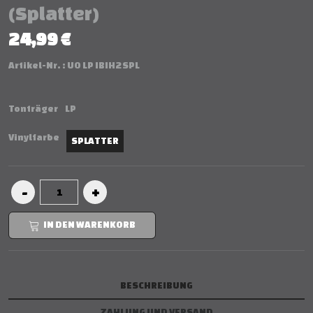
(Splatter)
24,99 €
Artikel-Nr. :
UO LP IBIH2 SPL
Tonträger
LP
Vinylfarbe
SPLATTER
IN DEN WARENKORB
BESCHREIBUNG
ZAHLUNG UND VERSAND