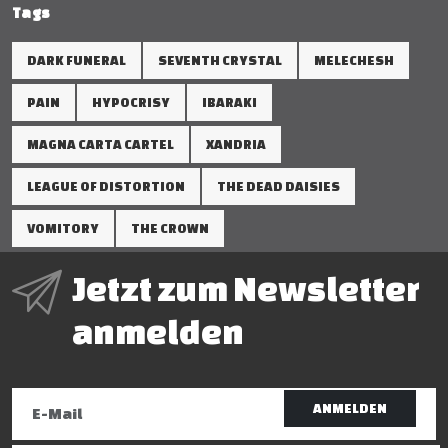
Tags
DARK FUNERAL
SEVENTH CRYSTAL
MELECHESH
PAIN
HYPOCRISY
IBARAKI
MAGNA CARTA CARTEL
XANDRIA
LEAGUE OF DISTORTION
THE DEAD DAISIES
VOMITORY
THE CROWN
Jetzt zum Newsletter
anmelden
ANMELDEN