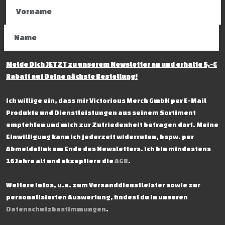
Melde Dich JETZT zu unserem Newsletter an und erhalte 5,-€
Rabatt auf Deine nächste Bestellung!
Ich willige ein, dass mir Victorious Merch GmbH per E-Mail
Produkte und Dienstleistungen aus seinem Sortiment
empfehlen und mich zur Zufriedenheit befragen darf. Meine
Einwilligung kann ich jederzeit widerrufen, bspw. per
Abmeldelink am Ende des Newsletters. Ich bin mindestens
16 Jahre alt und akzeptiere die
AGB
.
Weitere Infos, u.a. zum Versanddienstleister sowie zur
personalisierten Auswertung, findest du in unseren
Datenschutzbestimmungen
.