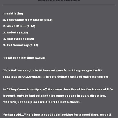
Tracklisting
1. They Came From Space (3:11)
2. What I Did... (1:45)
3. Robots (2:13)
4. Halloween (1:59)
5. Pet Sematary (3:18)
Total running time (12:26)
This Halloween, Unto Others returns from the graveyard with
I BELIEVE IN HALLOWEEN II. Three original tracks of extreme terror!
In “They Came From Space” Man searches the skies for traces of life
beyond, only to find cold infinite empty space in every direction.
There’s just one place we didn’t think to check…
“What I Did…” He’s just a cool dude looking for a good time. Out all