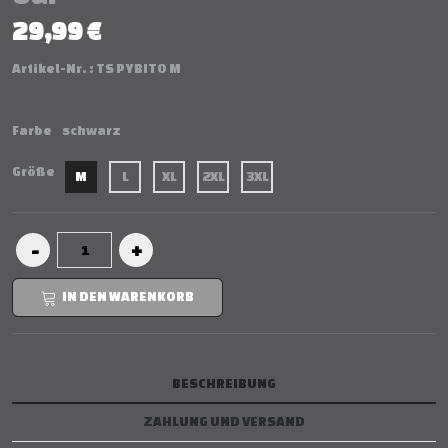
29,99 €
Artikel-Nr. :
TS PYBITO M
Farbe
schwarz
Größe
M
L
XL
2XL
3XL
IN DEN WARENKORB
BESCHREIBUNG
ZAHLUNG UND VERSAND