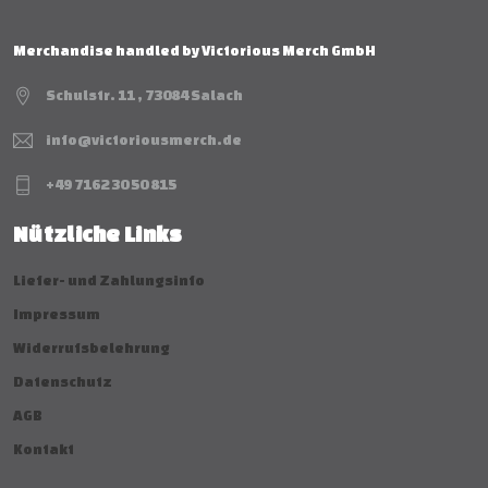
Merchandise handled by Victorious Merch GmbH
Schulstr. 11 , 73084 Salach
info@victoriousmerch.de
+49 7162 30 50 815
Nützliche Links
Liefer- und Zahlungsinfo
Impressum
Widerrufsbelehrung
Datenschutz
AGB
Kontakt