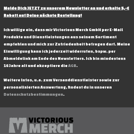
Melde Dich JETZT zu unserem Newsletter an und erhalte 5,-€
Rabatt auf Deine nächste Bestellung!
Ich willige ein, dass mir Victorious Merch GmbH per E-Mail
Produkte und Dienstleistungen aus seinem Sortiment
empfehlen und mich zur Zufriedenheit befragen darf. Meine
Einwilligung kann ich jederzeit widerrufen, bspw. per
Abmeldelink am Ende des Newsletters. Ich bin mindestens
16 Jahre alt und akzeptiere die
AGB
.
Weitere Infos, u.a. zum Versanddienstleister sowie zur
personalisierten Auswertung, findest du in unseren
Datenschutzbestimmungen
.