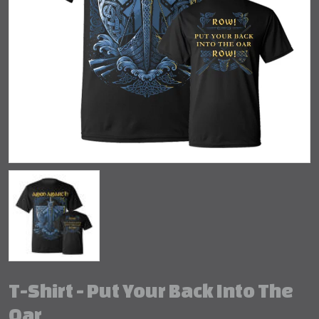
T-Shirt - Put Your Back Into The
Oar