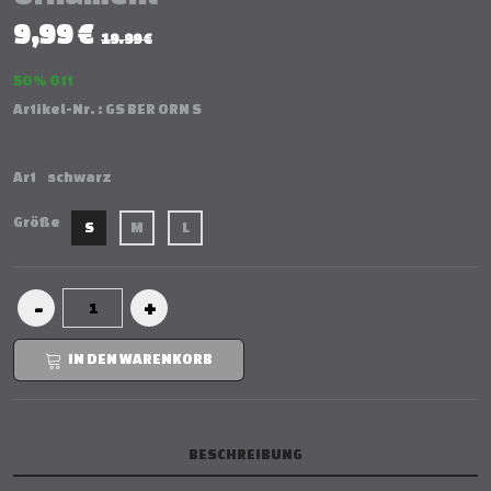
9,99 €
19.99 €
50 % Off
Artikel-Nr. :
GS BER ORN S
Art
schwarz
Größe
S
M
L
IN DEN WARENKORB
BESCHREIBUNG