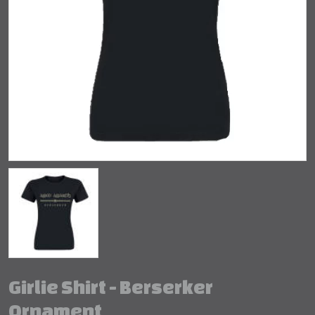
Girlie Shirt - Berserker
Ornament