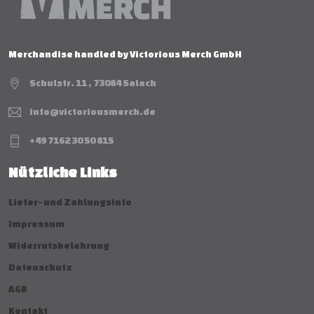
Merchandise handled by Victorious Merch GmbH
Schulstr. 11 , 73084 Salach
info@victoriousmerch.de
+49 7162 30 50 815
Nützliche Links
Liefer- und Zahlungsinfo
Impressum
Widerrufsbelehrung
Datenschutz
AGB
Kontakt