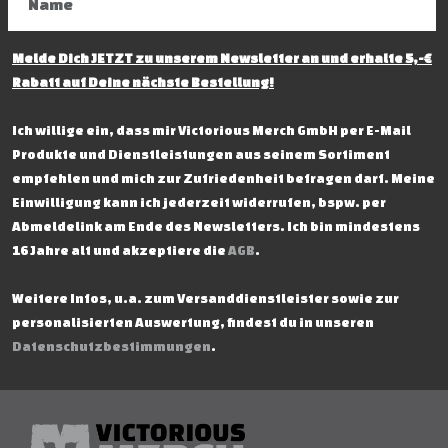
Melde Dich JETZT zu unserem Newsletter an und erhalte 5,-€
Rabatt auf Deine nächste Bestellung!
Ich willige ein, dass mir Victorious Merch GmbH per E-Mail
Produkte und Dienstleistungen aus seinem Sortiment
empfehlen und mich zur Zufriedenheit befragen darf. Meine
Einwilligung kann ich jederzeit widerrufen, bspw. per
Abmeldelink am Ende des Newsletters. Ich bin mindestens
16 Jahre alt und akzeptiere die
AGB
.
Weitere Infos, u.a. zum Versanddienstleister sowie zur
personalisierten Auswertung, findest du in unseren
Datenschutzbestimmungen
.