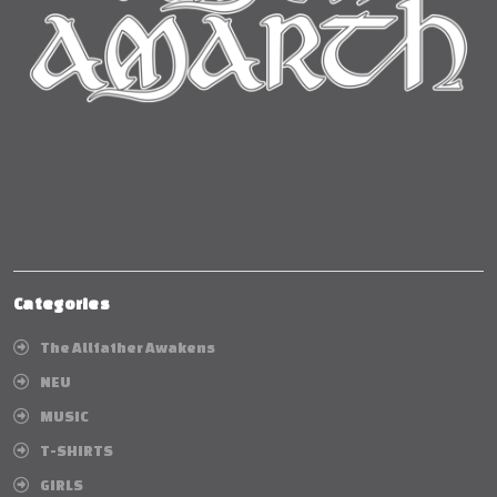
Categories
The Allfather Awakens
NEU
MUSIC
T-SHIRTS
GIRLS