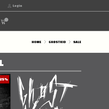
Login
HOME
GHØSTKID
SALE
L
 25%