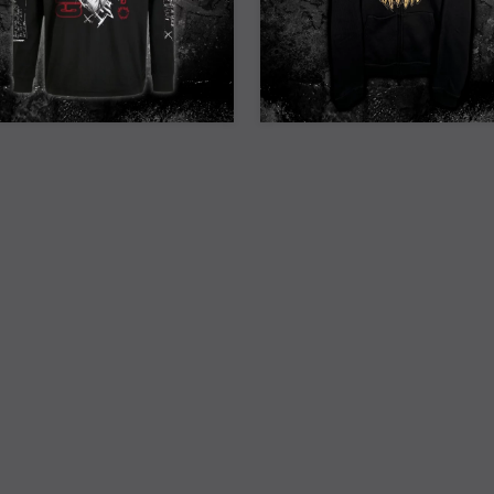
25% Off
25% Off