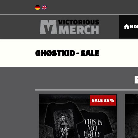
HO
GHØSTKID - SALE
SALE 25%