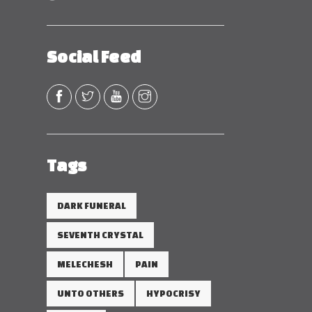
Social Feed
Tags
DARK FUNERAL
SEVENTH CRYSTAL
MELECHESH
PAIN
UNTO OTHERS
HYPOCRISY