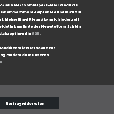
ictorious Merch GmbH per E-Mail Produkte
seinem Sortiment empfehlen und mich zur
f. Meine Einwilligung kann ich jederzeit
ldelink am Ende des Newsletters. Ich bin
d akzeptiere die
AGB
.
rsanddienstleister sowie zur
g, findest du in unseren
n
.
Vertrag widerrufen