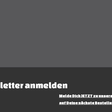
letter anmelden
Melde Dich JETZT zu unsere
auf Deine nächste Bestellu