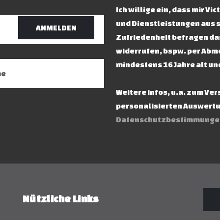
Ich willige ein, dass mir V
und Dienstleistungen aus 
ANMELDEN
Zufriedenheit befragen dar
widerrufen, bspw. per Abme
mindestens 16 Jahre alt un
Weitere Infos, u.a. zum Ve
personalisierten Auswertun
Datenschutzbestimmunge
Nützliche Links