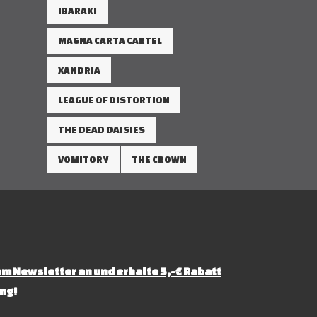
IBARAKI
MAGNA CARTA CARTEL
XANDRIA
LEAGUE OF DISTORTION
THE DEAD DAISIES
VOMITORY
THE CROWN
m Newsletter an und erhalte 5,-€ Rabatt
ng!