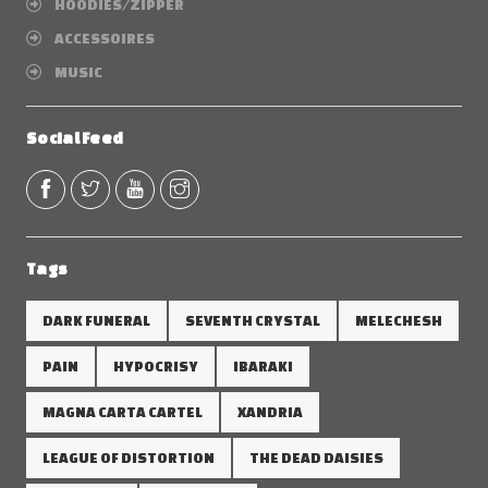
HOODIES/ZIPPER
ACCESSOIRES
MUSIC
Social Feed
Tags
DARK FUNERAL
SEVENTH CRYSTAL
MELECHESH
PAIN
HYPOCRISY
IBARAKI
MAGNA CARTA CARTEL
XANDRIA
LEAGUE OF DISTORTION
THE DEAD DAISIES