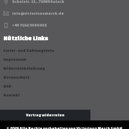
Schulstr. 11 , 73084 Salach
info@victoriousmerch.de
+49 7162 30 50 815
Nützliche Links
Liefer- und Zahlungsinfo
Impressum
Widerrufsbelehrung
Datenschutz
AGB
Kontakt
Vertrag widerrufen
© 2026 Alle Rechte vorbehalten von Victorious Merch GmbH