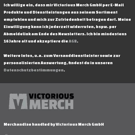
Ich willige ein, dass mir Victorious Merch GmbH per E-Mail
Produkte und Dienstleistungen aus seinem Sortiment
empfehlen und mich zur Zufriedenheit befragen darf. Meine
Einwilligung kann ich jederzeit widerrufen, bspw. per
Abmeldelink am Ende des Newsletters. Ich bin mindestens
16 Jahre alt und akzeptiere die
AGB
.
Weitere Infos, u.a. zum Versanddienstleister sowie zur
personalisierten Auswertung, findest du in unseren
Datenschutzbestimmungen
.
Merchandise handled by Victorious Merch GmbH