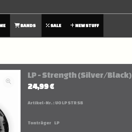
ME
BANDS
SALE
NEW STUFF
LP - Strength (Silver/Black)
24,99 €
Artikel-Nr. :
UO LP STR SB
Tonträger
LP