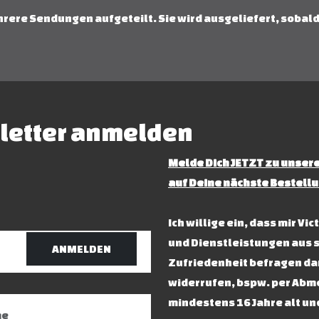
hrere Sendungen aufgeteilt. Sie wird ausgeliefert, sobald
letter anmelden
Melde Dich JETZT zu unsere
auf Deine nächste Bestellu
Ich willige ein, dass mir V
und Dienstleistungen aus 
ANMELDEN
Zufriedenheit befragen dar
widerrufen, bspw. per Abme
mindestens 16 Jahre alt un