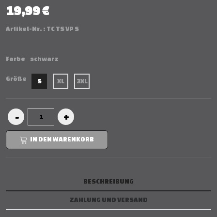
19,99 €
Artikel-Nr. :
TC TS VP S
Farbe
schwarz
Größe
S
XL
3XL
IN DEN WARENKORB
BESCHREIBUNG
ZAHLUNG UND VERSAND