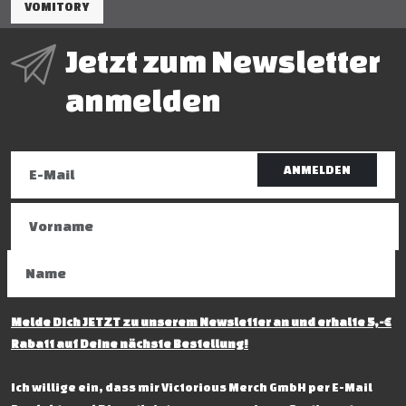
VOMITORY
Jetzt zum Newsletter
anmelden
ANMELDEN
Melde Dich JETZT zu unserem Newsletter an und erhalte 5,-€
Rabatt auf Deine nächste Bestellung!
Ich willige ein, dass mir Victorious Merch GmbH per E-Mail