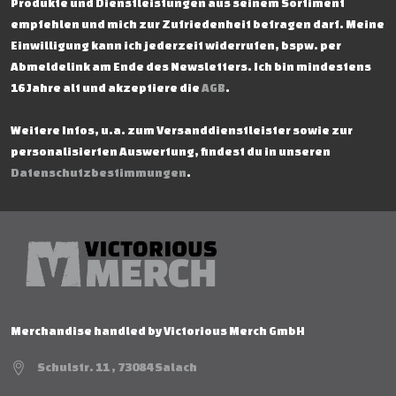
Produkte und Dienstleistungen aus seinem Sortiment
empfehlen und mich zur Zufriedenheit befragen darf. Meine
Einwilligung kann ich jederzeit widerrufen, bspw. per
Abmeldelink am Ende des Newsletters. Ich bin mindestens
16 Jahre alt und akzeptiere die
AGB
.
Weitere Infos, u.a. zum Versanddienstleister sowie zur
personalisierten Auswertung, findest du in unseren
Datenschutzbestimmungen
.
Merchandise handled by Victorious Merch GmbH
Schulstr. 11 , 73084 Salach