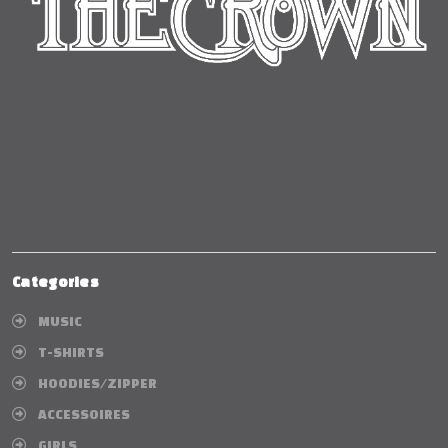
Categories
MUSIC
T-SHIRTS
HOODIES/ZIPPER
ACCESSOIRES
GIRLS