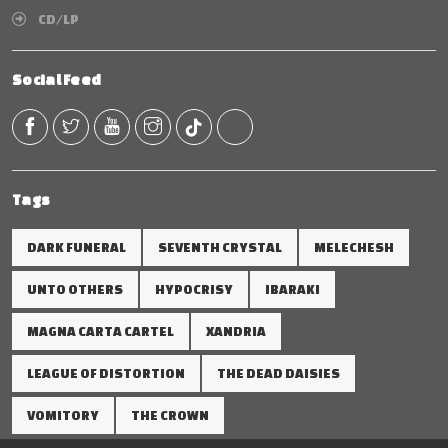
CD/LP
Social Feed
Tags
DARK FUNERAL
SEVENTH CRYSTAL
MELECHESH
UNTO OTHERS
HYPOCRISY
IBARAKI
MAGNA CARTA CARTEL
XANDRIA
LEAGUE OF DISTORTION
THE DEAD DAISIES
VOMITORY
THE CROWN