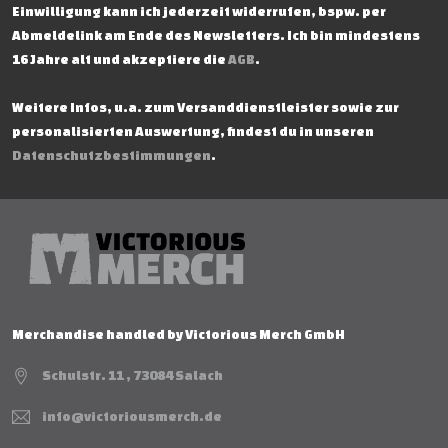
Einwilligung kann ich jederzeit widerrufen, bspw. per
Abmeldelink am Ende des Newsletters. Ich bin mindestens
16 Jahre alt und akzeptiere die
AGB
.
Weitere Infos, u.a. zum Versanddienstleister sowie zur
personalisierten Auswertung, findest du in unseren
Datenschutzbestimmungen
.
Merchandise handled by Victorious Merch GmbH
Schulstr. 11 , 73084 Salach
info@victoriousmerch.de