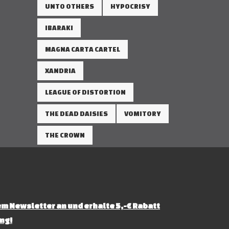
UNTO OTHERS
HYPOCRISY
IBARAKI
MAGNA CARTA CARTEL
XANDRIA
LEAGUE OF DISTORTION
THE DEAD DAISIES
VOMITORY
THE CROWN
m Newsletter an und erhalte 5,-€ Rabatt
ng!