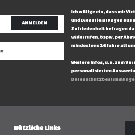
Ich willige ein, dass mir V
und Dienstleistungen aus 
ANMELDEN
Zufriedenheit befragen dar
widerrufen, bspw. per Abme
mindestens 16 Jahre alt un
Weitere Infos, u.a. zum Ve
personalisierten Auswertun
Datenschutzbestimmunge
Nützliche Links