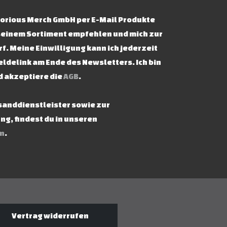
ictorious Merch GmbH per E-Mail Produkte
seinem Sortiment empfehlen und mich zur
f. Meine Einwilligung kann ich jederzeit
ldelink am Ende des Newsletters. Ich bin
d akzeptiere die
AGB
.
rsanddienstleister sowie zur
g, findest du in unseren
n
.
Vertrag widerrufen