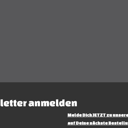
letter anmelden
Melde Dich JETZT zu unsere
auf Deine nächste Bestellu