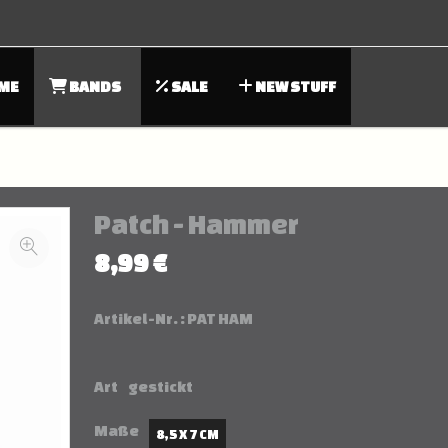
ME
BANDS
SALE
NEW STUFF
Patch - Hammer
8,99 €
Artikel-Nr. :
PAT HAM
Art
gestickt
Maße
8,5 X 7 CM