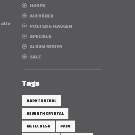
HOSEN
AUFNÄHER
 alle
POSTER & FLAGGEN
SPECIALS
ALBUM SERIES
SALE
Tags
DARK FUNERAL
SEVENTH CRYSTAL
MELECHESH
PAIN