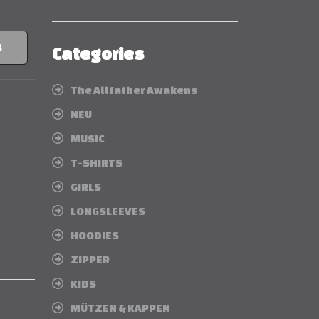
B
Categories
The Allfather Awakens
NEU
MUSIC
T-SHIRTS
GIRLS
LONGSLEEVES
HOODIES
ZIPPER
KIDS
MÜTZEN & KAPPEN