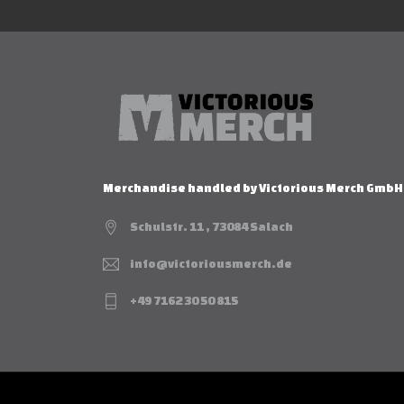
Merchandise handled by Victorious Merch GmbH
Schulstr. 11 , 73084 Salach
info@victoriousmerch.de
+49 7162 30 50 815