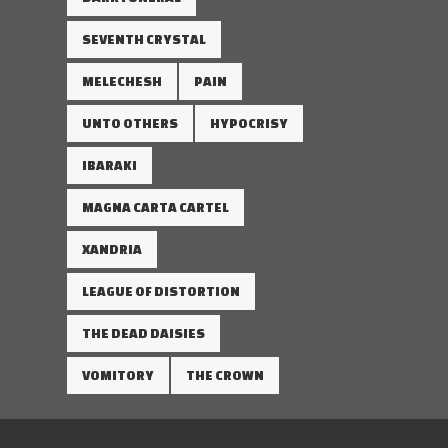
SEVENTH CRYSTAL
MELECHESH
PAIN
UNTO OTHERS
HYPOCRISY
IBARAKI
MAGNA CARTA CARTEL
XANDRIA
LEAGUE OF DISTORTION
THE DEAD DAISIES
VOMITORY
THE CROWN