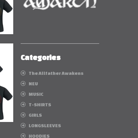
Categories
The Allfather Awakens
NEU
MUSIC
T-SHIRTS
GIRLS
LONGSLEEVES
HOODIES