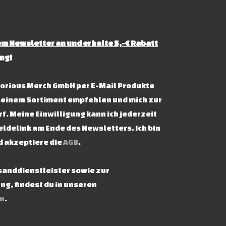
m Newsletter an und erhalte 5,-€ Rabatt
ng!
ictorious Merch GmbH per E-Mail Produkte
seinem Sortiment empfehlen und mich zur
f. Meine Einwilligung kann ich jederzeit
ldelink am Ende des Newsletters. Ich bin
d akzeptiere die
AGB
.
rsanddienstleister sowie zur
g, findest du in unseren
n
.