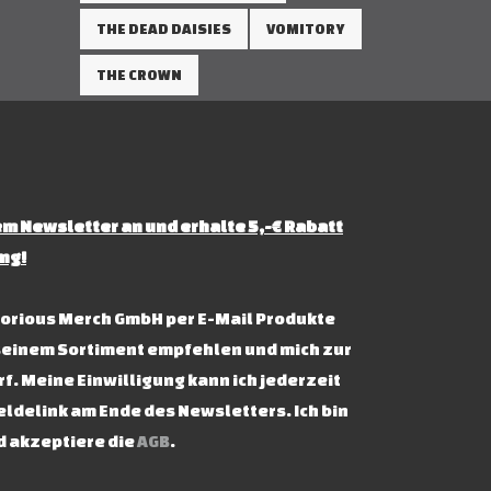
THE DEAD DAISIES
VOMITORY
THE CROWN
m Newsletter an und erhalte 5,-€ Rabatt
ng!
ictorious Merch GmbH per E-Mail Produkte
seinem Sortiment empfehlen und mich zur
f. Meine Einwilligung kann ich jederzeit
ldelink am Ende des Newsletters. Ich bin
d akzeptiere die
AGB
.