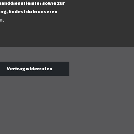
rsanddienstleister sowie zur
g, findest du in unseren
n
.
Vertrag widerrufen