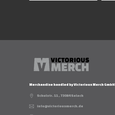
Merchandise handled by Victorious Merch GmbH
Schulstr. 11 , 73084 Salach
info@victoriousmerch.de