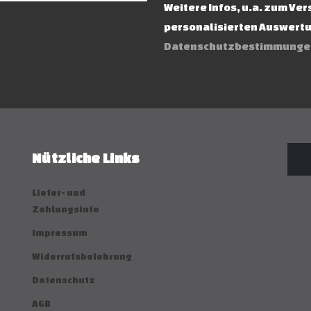
Weitere Infos, u.a. zum Ve
personalisierten Auswertun
Datenschutzbestimmunge
Nützliche Links
Liefer- und
Zahlungsinfo
Impressum
Widerrufsbelehrung
Datenschutz
AGB