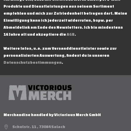
Produkte und Dienstleistungen aus seinem Sortiment
empfehlen und mich zur Zufriedenheit befragen darf. Meine
Einwilligung kann ich jederzeit widerrufen, bspw. per
Abmeldelink am Ende des Newsletters. Ich bin mindestens
16 Jahre alt und akzeptiere die
AGB
.
Weitere Infos, u.a. zum Versanddienstleister sowie zur
personalisierten Auswertung, findest du in unseren
Datenschutzbestimmungen
.
Merchandise handled by Victorious Merch GmbH
Schulstr. 11 , 73084 Salach