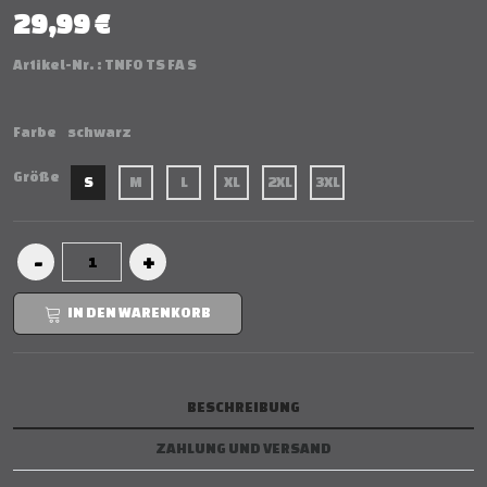
29,99 €
Artikel-Nr. :
TNFO TS FA S
Farbe
schwarz
Größe
S
M
L
XL
2XL
3XL
IN DEN WARENKORB
BESCHREIBUNG
ZAHLUNG UND VERSAND