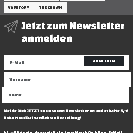
VOMITORY
THE CROWN
Jetzt zum Newsletter
anmelden
ANMELDEN
Melde Dich JETZT zu unserem Newsletter an und erhalte 5,-€
Rabatt auf Deine nächste Bestellung!
Ich willige ein, dass mir Victorious Merch GmbH per E-Mail