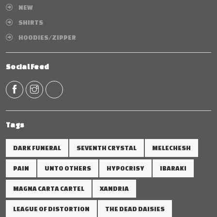
NEW
SHIRTS
HOODIES/ZIPPER
Social Feed
Tags
DARK FUNERAL
SEVENTH CRYSTAL
MELECHESH
PAIN
UNTO OTHERS
HYPOCRISY
IBARAKI
MAGNA CARTA CARTEL
XANDRIA
LEAGUE OF DISTORTION
THE DEAD DAISIES