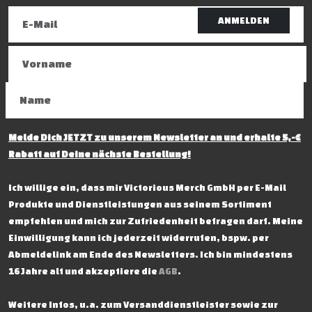
ANMELDEN
Melde Dich JETZT zu unserem Newsletter an und erhalte 5,-€
Rabatt auf Deine nächste Bestellung!
Ich willige ein, dass mir Victorious Merch GmbH per E-Mail
Produkte und Dienstleistungen aus seinem Sortiment
empfehlen und mich zur Zufriedenheit befragen darf. Meine
Einwilligung kann ich jederzeit widerrufen, bspw. per
Abmeldelink am Ende des Newsletters. Ich bin mindestens
16 Jahre alt und akzeptiere die
AGB
.
Weitere Infos, u.a. zum Versanddienstleister sowie zur