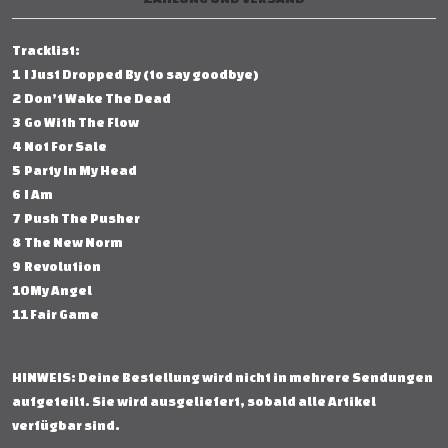
Tracklist:
1 I Just Dropped By (to say goodbye)
2 Don’t Wake The Dead
3 Go With The Flow
4 Not For Sale
5 Party In My Head
6 I Am
7 Push The Pusher
8 The New Norm
9 Revolution
10 My Angel
11 Fair Game
HINWEIS: Deine Bestellung wird nicht in mehrere Sendungen
aufgeteilt. Sie wird ausgeliefert, sobald alle Artikel
verfügbar sind.