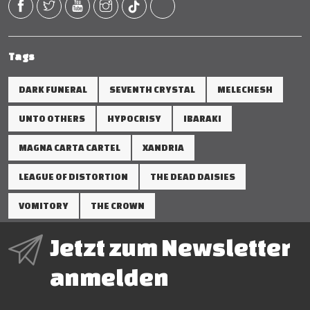
Tags
DARK FUNERAL
SEVENTH CRYSTAL
MELECHESH
UNTO OTHERS
HYPOCRISY
IBARAKI
MAGNA CARTA CARTEL
XANDRIA
LEAGUE OF DISTORTION
THE DEAD DAISIES
VOMITORY
THE CROWN
Jetzt zum Newsletter
anmelden