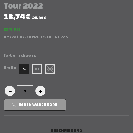
Tour 2022
18,74 €
24.99 €
25 % Off
Artikel-Nr. :
HYPO TS COTG T22 S
Farbe
schwarz
Größe
S
XL
2XL
IN DEN WARENKORB
BESCHREIBUNG