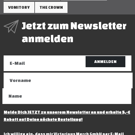
VOMITORY
THE CROWN
Jetzt zum Newsletter
anmelden
ANMELDEN
Melde Dich JETZT zu unserem Newsletter an und erhalte 5,-€
Rabatt auf Deine nächste Bestellung!
Ich willige ein, dass mir Victorious Merch GmbH per E-Mail