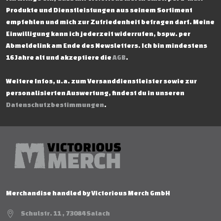
Produkte und Dienstleistungen aus seinem Sortiment
empfehlen und mich zur Zufriedenheit befragen darf. Meine
Einwilligung kann ich jederzeit widerrufen, bspw. per
Abmeldelink am Ende des Newsletters. Ich bin mindestens
16 Jahre alt und akzeptiere die
AGB
.
Weitere Infos, u.a. zum Versanddienstleister sowie zur
personalisierten Auswertung, findest du in unseren
Datenschutzbestimmungen
.
Merchandise handled by Victorious Merch GmbH
Schulstr. 11 , 73084 Salach