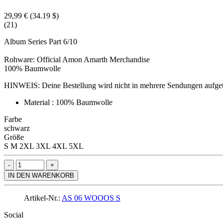
29,99 €
(34.19 $)
(21)
Album Series Part 6/10
Rohware: Official Amon Amarth Merchandise
100% Baumwolle
HINWEIS: Deine Bestellung wird nicht in mehrere Sendungen aufgeteilt
Material : 100% Baumwolle
Farbe
schwarz
Größe
S
M
2XL
3XL
4XL
5XL
IN DEN WARENKORB
Artikel-Nr.:
AS 06 WOOOS S
Social