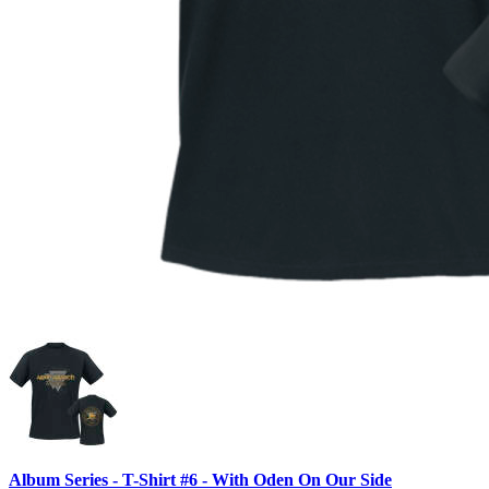
Album Series - T-Shirt #6 - With Oden On Our Side