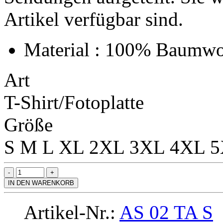
Artikel verfügbar sind.
Material : 100% Baumwo
Art
T-Shirt/Fotoplatte
Größe
S
M
L
XL
2XL
3XL
4XL
5
IN DEN WARENKORB
Artikel-Nr.:
AS 02 TA S