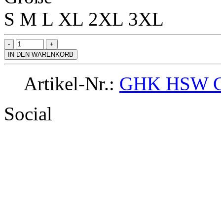
S
M
L
XL
2XL
3XL
IN DEN WARENKORB
Artikel-Nr.:
GHK HSW C
Social